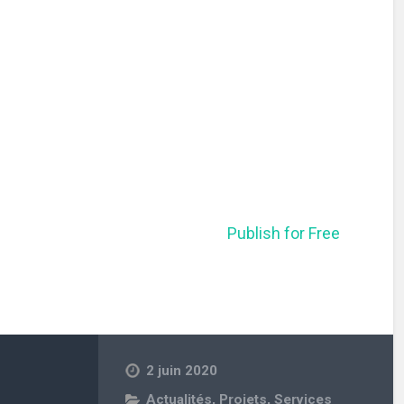
Publish for Free
2 juin 2020
Actualités
,
Projets
,
Services