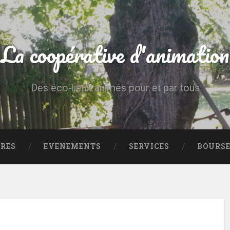
La coopérative d'animation
Des éco-lieux animés pour et par tous
IRES
EVENEMENTS
SERVICES
BOURSE